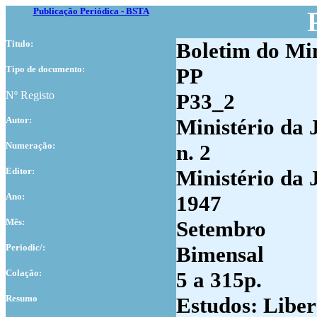
Publicação Periódica - BSTA
Titulo:
Boletim do Min
Tipo de documento:
PP
Nº Registo
P33_2
Autor:
Ministério da 
Numer
ação:
n. 2
Editor:
Ministério da 
Ano:
1947
Mês:
Setembro
Periodic/:
Bimensal
Colação:
5 a 315p.
Resumo
Estudos: Liber