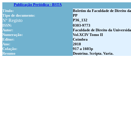
Publicação Periódica - BSTA
Titulo:
Boletim da Faculdade de Direito d
Tipo de documento:
PP
Nº Registo
P36_132
ISSN:
0303-9773
Autor:
Faculdade de Direito da Universid
Numer
ação:
Vol.XCIV Tomo II
Editor:
Coimbra
Ano:
2018
Colação:
917 a 1603p
Resumo
Doutrina. Scripta. Varia.