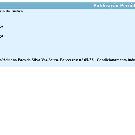
Publicação Periód
rio da Justiça
ça
ça
s/Adriano Paes da Silva Vaz Serra. Pareceres: n.º 65/56 - Condicionamento indu