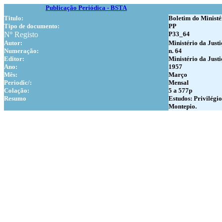
Publicação Periódica - BSTA
Titulo:
Boletim do Ministé
Tipo de documento:
PP
Nº Registo
P33_64
Autor:
Ministério da Justi
Numer
ação:
n. 64
Editor:
Ministério da Justi
Ano:
1957
Mês:
Março
Periodic/:
Mensal
Colação:
5 a 577p
Resumo
Estudos: Privilégio
Montepio.