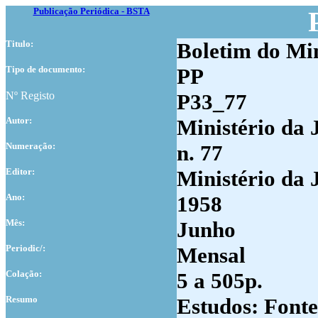
Publicação Periódica - BSTA
Titulo:
Boletim do Min
Tipo de documento:
PP
Nº Registo
P33_77
Autor:
Ministério da 
Numer
ação:
n. 77
Editor:
Ministério da 
Ano:
1958
Mês:
Junho
Periodic/:
Mensal
Colação:
5 a 505p.
Resumo
Estudos: Fonte