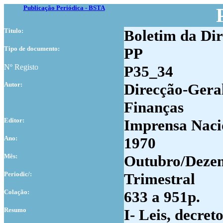
Publicação Periódica - BSTA
Titulo:
Boletim da Dir
Tipo de documento:
PP
Nº Registo
P35_34
Autor:
Direcção-Geral
Finanças
Editor:
Imprensa Naci
Ano:
1970
Mês:
Outubro/Deze
Periodic/:
Trimestral
Colação:
633 a 951p.
Resumo
I- Leis, decreto