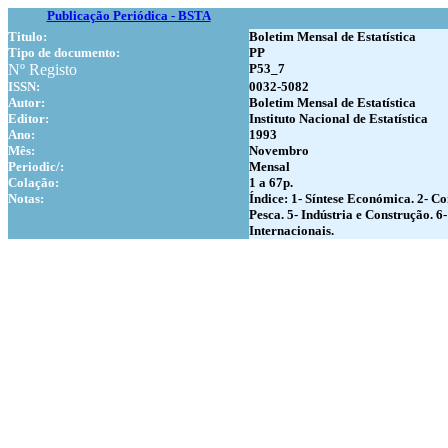
Publicação Periódica - BSTA
Titulo:
Boletim Mensal de Estatística
Tipo de documento:
PP
Nº Registo
P53_7
ISSN:
0032-5082
Autor:
Boletim Mensal de Estatística
Editor:
Instituto Nacional de Estatística
Ano:
1993
Mês:
Novembro
Periodic/:
Mensal
Colação:
1 a 67p.
Notas:
Índice: 1- Síntese Económica. 2- Co
Pesca. 5- Indústria e Construção. 
Internacionais.