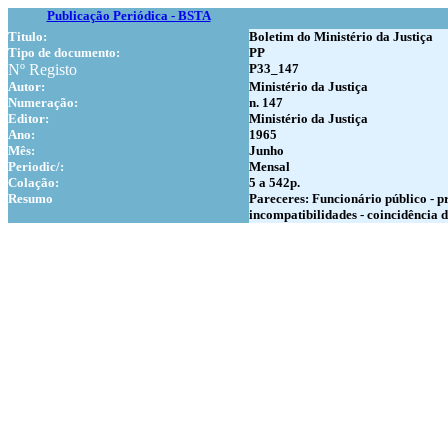
Publicação Periódica - BSTA
Titulo:
Boletim do Ministério da Justiça
Tipo de documento:
PP
Nº Registo
P33_147
Autor:
Ministério da Justiça
Numer
ação:
n. 147
Editor:
Ministério da Justiça
Ano:
1965
Mês:
Junho
Periodic/:
Mensal
Colação:
5 a 542p.
Resumo
Pareceres: Funcionário público - pr
incompatibilidades - coincidência d