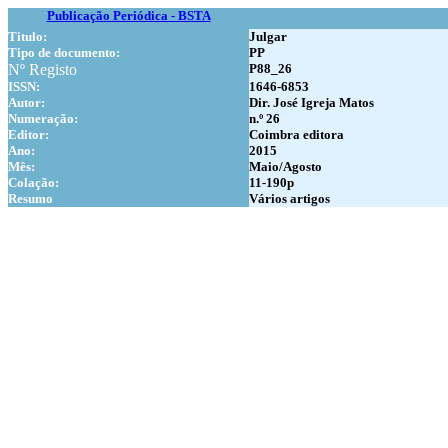
Publicação Periódica - BSTA
Titulo:
Julgar
Tipo de documento:
PP
Nº Registo
P88_26
ISSN:
1646-6853
Autor:
Dir. José Igreja Matos
Numer
ação:
n.º 26
Editor:
Coimbra editora
Ano:
2015
Mês:
Maio/Agosto
Colação:
11-190p
Resumo
Vários artigos