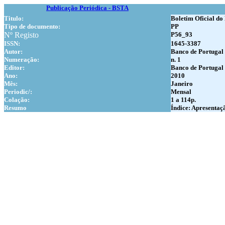
Publicação Periódica - BSTA
Titulo:
Boletim Oficial do
Tipo de documento:
PP
Nº Registo
P56_93
ISSN:
1645-3387
Autor:
Banco de Portugal
Numer
ação:
n. 1
Editor:
Banco de Portugal
Ano:
2010
Mês:
Janeiro
Periodic/:
Mensal
Colação:
1 a 114p.
Resumo
Índice: Apresentaçã