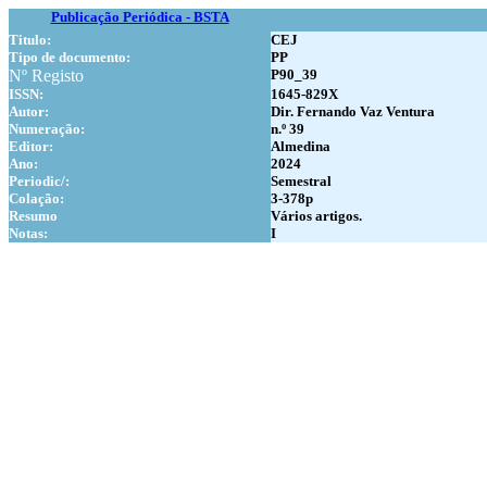
Publicação Periódica - BSTA
Titulo:
CEJ
Tipo de documento:
PP
Nº Registo
P90_39
ISSN:
1645-829X
Autor:
Dir. Fernando Vaz Ventura
Numer
ação:
n.º 39
Editor:
Almedina
Ano:
2024
Periodic/:
Semestral
Colação:
3-378p
Resumo
Vários artigos.
Notas:
I