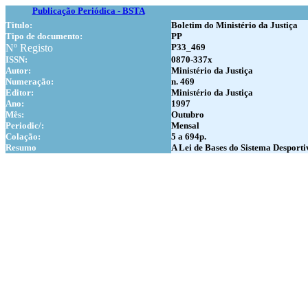
Publicação Periódica - BSTA
Titulo:
Boletim do Ministério da Justiça
Tipo de documento:
PP
Nº Registo
P33_469
ISSN:
0870-337x
Autor:
Ministério da Justiça
Numer
ação:
n. 469
Editor:
Ministério da Justiça
Ano:
1997
Mês:
Outubro
Periodic/:
Mensal
Colação:
5 a 694p.
Resumo
A Lei de Bases do Sistema Desportiv