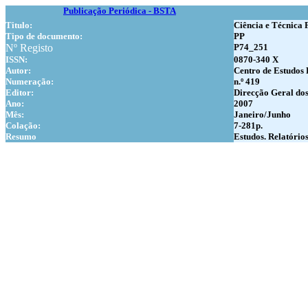
Publicação Periódica - BSTA
Titulo:
Ciência e Técnica 
Tipo de documento:
PP
Nº Registo
P74_251
ISSN:
0870-340 X
Autor:
Centro de Estudos 
Numer
ação:
n.º 419
Editor:
Direcção Geral do
Ano:
2007
Mês:
Janeiro/Junho
Colação:
7-281p.
Resumo
Estudos. Relatórios.