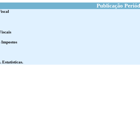
Publicação Periód
Fiscal
Fiscais
s Impostos
 Estatisticas.