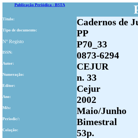
Publicação Periódica - BSTA
Titulo:
Cadernos de Ju
Tipo de documento:
PP
Nº Registo
P70_33
ISSN:
0873-6294
Autor:
CEJUR
Numer
ação:
n. 33
Editor:
Cejur
Ano:
2002
Mês:
Maio/Junho
Periodic/:
Bimestral
Colação:
53p.