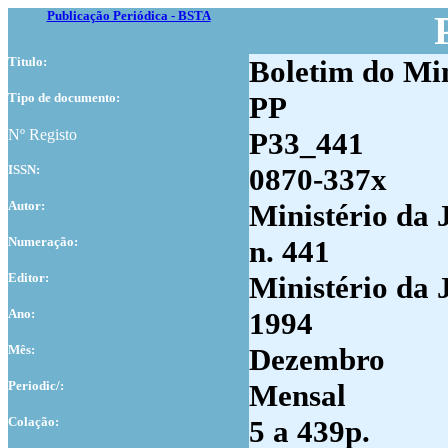
Publicação Periódica - BSTA
Titulo:
Boletim do Min
Tipo de documento:
PP
Nº Registo
P33_441
ISSN:
0870-337x
Autor:
Ministério da 
Numer
ação:
n. 441
Editor:
Ministério da 
Ano:
1994
Mês:
Dezembro
Periodic/:
Mensal
Colação:
5 a 439p.