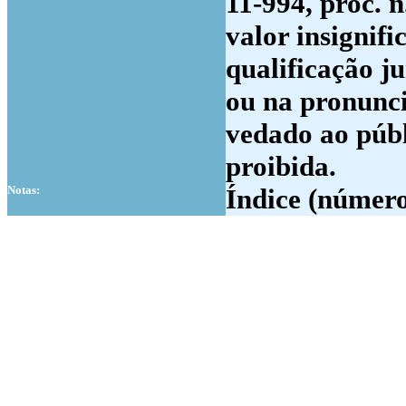
11-994, proc. n
valor insignifi
qualificação ju
ou na pronunc
vedado ao públ
proibida.
Notas:
Índice (número