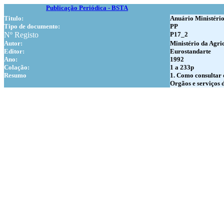
Publicação Periódica - BSTA
Titulo:
Anuário Ministério
Tipo de documento:
PP
Nº Registo
P17_2
Autor:
Ministério da Agri
Editor:
Eurostandarte
Ano:
1992
Colação:
1 a 233p
Resumo
1. Como consultar 
Orgãos e serviços 