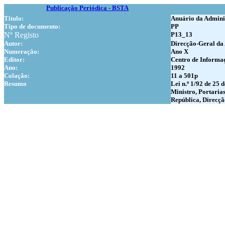
Publicação Periódica - BSTA
Titulo:
Anuário da Admini
Tipo de documento:
PP
Nº Registo
P13_13
Autor:
Direcção-Geral da
Numer
ação:
Ano X
Editor:
Centro de Informaç
Ano:
1992
Colação:
11 a 501p
Resumo
Lei n.º 1/92 de 25
Ministro, Portaria
República, Direcçã