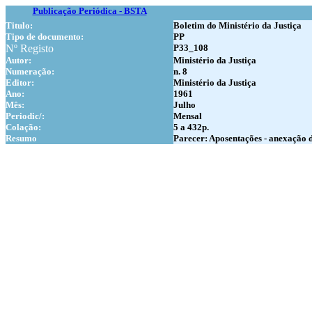
Publicação Periódica - BSTA
Titulo:
Boletim do Ministério da Justiça
Tipo de documento:
PP
Nº Registo
P33_108
Autor:
Ministério da Justiça
Numer
ação:
n. 8
Editor:
Ministério da Justiça
Ano:
1961
Mês:
Julho
Periodic/:
Mensal
Colação:
5 a 432p.
Resumo
Parecer: Aposentações - anexação de