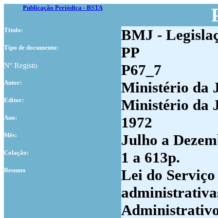
Publicação Periódica - BSTA
Titulo:
BMJ - Legisla
Tipo de documento:
PP
Nº Registo
P67_7
Autor:
Ministério da 
Editor:
Ministério da 
Ano:
1972
Mês:
Julho a Dezem
Colação:
1 a 613p.
Resumo
Lei do Serviço
administrativ
Administrativo