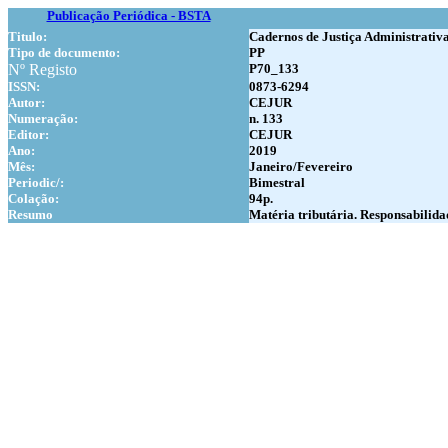
Publicação Periódica - BSTA
Titulo:
Cadernos de Justiça Administrativ
Tipo de documento:
PP
Nº Registo
P70_133
ISSN:
0873-6294
Autor:
CEJUR
Numer
ação:
n. 133
Editor:
CEJUR
Ano:
2019
Mês:
Janeiro/Fevereiro
Periodic/:
Bimestral
Colação:
94p.
Resumo
Matéria tributária. Responsabilidad