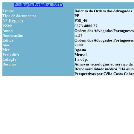
Publicação Periódica - BSTA
Titulo:
Boletim da Ordem dos Advogados
Tipo de documento:
PP
Nº Registo
P58_46
ISSN:
0873-4860 27
Autor:
Ordem dos Advogados Portugueses
Numer
ação:
n. 57
Editor:
Ordem dos Advogados Portugueses
Ano:
2009
Mês:
Agosto
Periodic/:
Mensal
Colação:
1 a 66p.
Resumo
As novas tecnologias ao serviço da
Responsabilidade médica "Há ou não
Perspectivas por Célia Costa Cabra