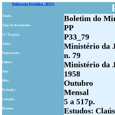
Publicação Periódica - BSTA
Titulo:
Boletim do Min
Tipo de documento:
PP
Nº Registo
P33_79
Autor:
Ministério da 
Numer
ação:
n. 79
Editor:
Ministério da 
Ano:
1958
Mês:
Outubro
Periodic/:
Mensal
Colação:
5 a 517p.
Resumo
Estudos: Claús