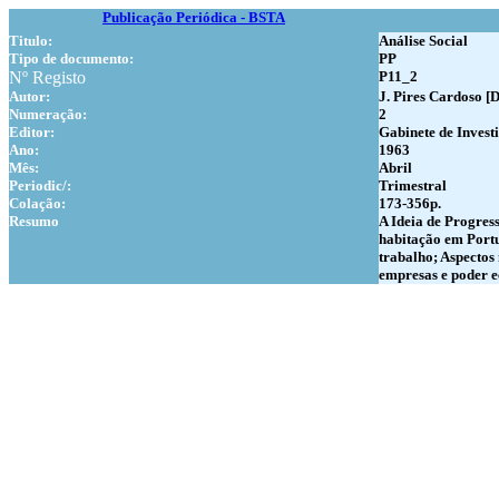
Publicação Periódica - BSTA
Titulo:
Análise Social
Tipo de documento:
PP
Nº Registo
P11_2
Autor:
J. Pires Cardoso [D
Numer
ação:
2
Editor:
Gabinete de Invest
Ano:
1963
Mês:
Abril
Periodic/:
Trimestral
Colação:
173-356p.
Resumo
A Ideia de Progres
habitação em Portu
trabalho; Aspectos
empresas e poder 