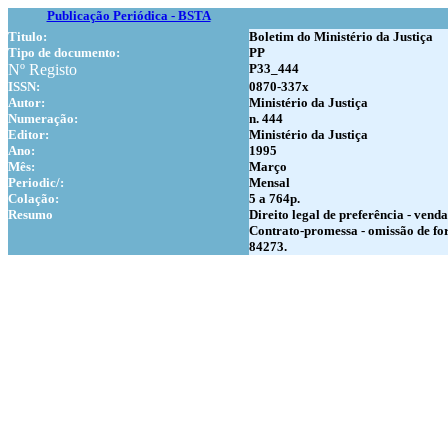
Publicação Periódica - BSTA
Titulo:
Boletim do Ministério da Justiça
Tipo de documento:
PP
Nº Registo
P33_444
ISSN:
0870-337x
Autor:
Ministério da Justiça
Numer
ação:
n. 444
Editor:
Ministério da Justiça
Ano:
1995
Mês:
Março
Periodic/:
Mensal
Colação:
5 a 764p.
Resumo
Direito legal de preferência - vend
Contrato-promessa - omissão de for
84273.