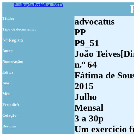
Publicação Periódica - BSTA
Titulo:
advocatus
Tipo de documento:
PP
Nº Registo
P9_51
Autor:
João Teives[Dir
Numer
ação:
n.º 64
Editor:
Fátima de Sou
Ano:
2015
Mês:
Julho
Periodic/:
Mensal
Colação:
3 a 30p
Resumo
Um exercício f