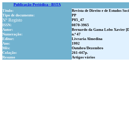
Publicação Periódica - BSTA
Titulo:
Revista de Direito e de Estudos Soc
Tipo de documento:
PP
Nº Registo
P85_47
ISSN:
0870-3965
Autor:
Bernardo da Gama Lobo Xavier [Di
Numer
ação:
n.º 47
Editor:
Livraria Almedina
Ano:
1992
Mês:
Outubro/Dezembro
Colação:
261-447p.
Resumo
Artigos vários