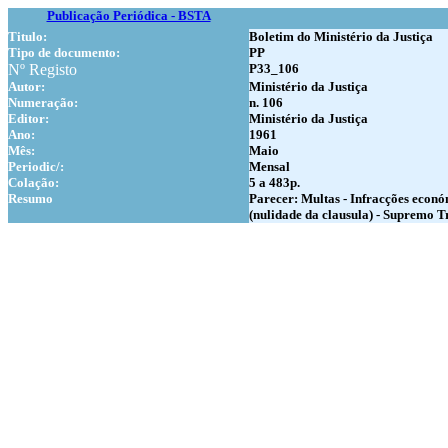
Publicação Periódica - BSTA
Titulo:
Boletim do Ministério da Justiça
Tipo de documento:
PP
Nº Registo
P33_106
Autor:
Ministério da Justiça
Numer
ação:
n. 106
Editor:
Ministério da Justiça
Ano:
1961
Mês:
Maio
Periodic/:
Mensal
Colação:
5 a 483p.
Resumo
Parecer: Multas - Infracções económ
(nulidade da clausula) - Supremo Tr