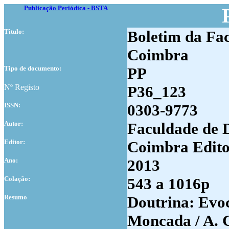
Publicação Periódica - BSTA
Titulo:
Boletim da Fac
Coimbra
Tipo de documento:
PP
Nº Registo
P36_123
ISSN:
0303-9773
Autor:
Faculdade de 
Editor:
Coimbra Edito
Ano:
2013
Colação:
543 a 1016p
Resumo
Doutrina: Evo
Moncada / A. 