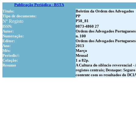
Publicação Periódica - BSTA
Titulo:
Boletim da Ordem dos Advogados
Tipo de documento:
PP
Nº Registo
P58_81
ISSN:
0873-4860 27
Autor:
Ordem dos Advogados Portugueses
Numer
ação:
n. 100
Editor:
Ordem dos Advogados Portugueses
Ano:
2013
Mês:
Março
Periodic/:
Mensal
Colação:
1 a 82p.
Resumo
A Cultura do silêncio reverencial 
registos centrais; Destaque: Segur
contente com os resultados do DCI