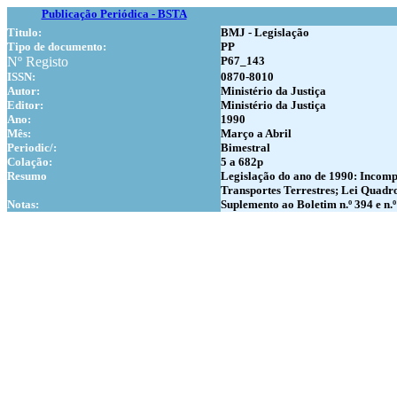
Publicação Periódica - BSTA
Titulo:
BMJ - Legislação
Tipo de documento:
PP
Nº Registo
P67_143
ISSN:
0870-8010
Autor:
Ministério da Justiça
Editor:
Ministério da Justiça
Ano:
1990
Mês:
Março a Abril
Periodic/:
Bimestral
Colação:
5 a 682p
Resumo
Legislação do ano de 1990: Incompat
Transportes Terrestres; Lei Quadro
Notas:
Suplemento ao Boletim n.º 394 e n.