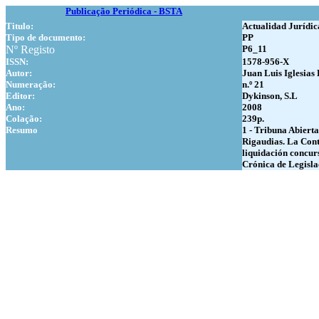
Publicação Periódica - BSTA
Titulo:
Actualidad Jurídi
Tipo de documento:
PP
Nº Registo
P6_11
ISSN:
1578-956-X
Autor:
Juan Luis Iglesias 
Numer
ação:
n.º 21
Editor:
Dykinson, S.L
Ano:
2008
Colação:
239p.
Resumo
1 - Tribuna Abierta
Rigaudias. La Cont
liquidación concurs
Crónica de Legisla