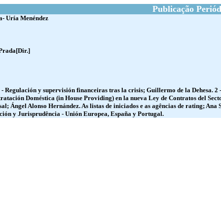
Publicação Periód
ca- Uría Menéndez
Prada[Dir.]
 - Regulación y supervisión financeiras tras la crisis; Guillermo de la Dehesa. 
ratación Doméstica (in House Providing) en la nueva Ley de Contratos del Secto
al; Ángel Alonso Hernández. As listas de iniciados e as agências de rating; Ana
ción y Jurisprudência - Unión Europea, España y Portugal.