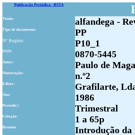
Publicação Periódica - BSTA
Titulo:
alfandega - Re
Tipo de documento:
PP
Nº Registo
P10_1
ISSN:
0870-5445
Autor:
Paulo de Magal
Numer
ação:
n.º2
Editor:
Grafilarte, Ld
Ano:
1986
Periodic/:
Trimestral
Colação:
1 a 65p
Resumo
Introdução da 