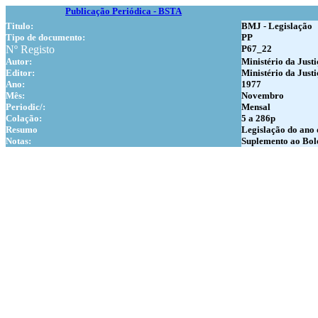
Publicação Periódica - BSTA
Titulo:
BMJ - Legislação
Tipo de documento:
PP
Nº Registo
P67_22
Autor:
Ministério da Justi
Editor:
Ministério da Justi
Ano:
1977
Mês:
Novembro
Periodic/:
Mensal
Colação:
5 a 286p
Resumo
Legislação do ano d
Notas:
Suplemento ao Bole