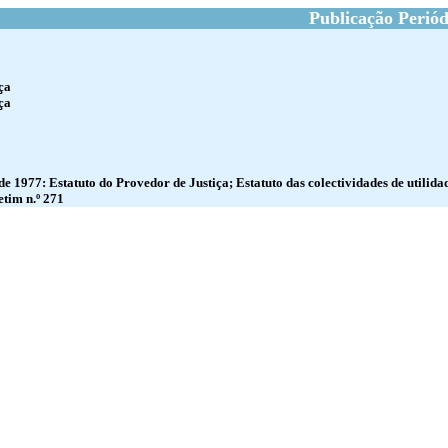
Publicação Periód
ça
ça
e 1977: Estatuto do Provedor de Justiça; Estatuto das colectividades de utilida
tim n.º 271