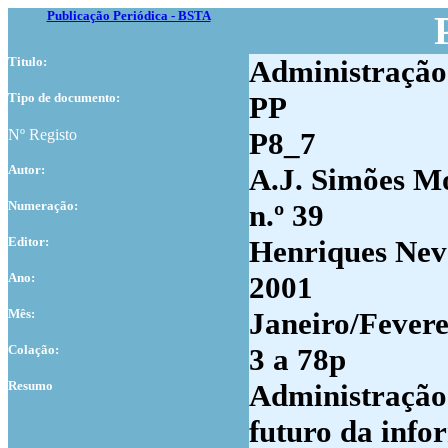
Publicação Periódica - BSTA
Titulo:
Administração 
Tipo de documento:
PP
Nº Registo
P8_7
Autor:
A.J. Simões Mo
Numer
ação:
n.º 39
Editor:
Henriques Neve
Ano:
2001
Mês:
Janeiro/Fevere
Colação:
3 a 78p
Resumo
Administração
futuro da info