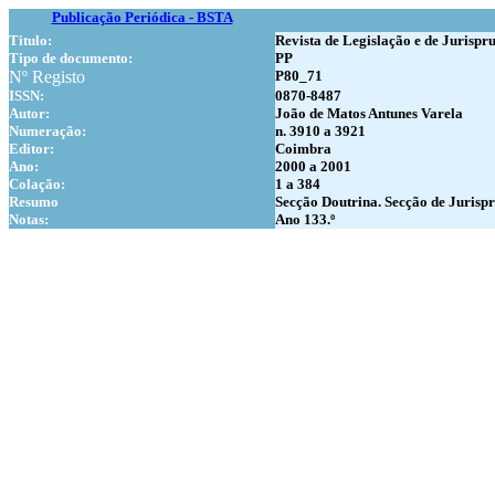
Publicação Periódica - BSTA
Titulo:
Revista de Legislação e de Jurispr
Tipo de documento:
PP
Nº Registo
P80_71
ISSN:
0870-8487
Autor:
João de Matos Antunes Varela
Numer
ação:
n. 3910 a 3921
Editor:
Coimbra
Ano:
2000 a 2001
Colação:
1 a 384
Resumo
Secção Doutrina. Secção de Jurisp
Notas:
Ano 133.º