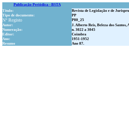
Publicação Periódica - BSTA
Titulo:
Revista de Legislação e de Jurispr
Tipo de documento:
PP
Nº Registo
P80_25
Autor:
J. Alberto Reis, Beleza dos Santos
Numer
ação:
n. 3022 a 3045
Editor:
Coimbra
Ano:
1951-1952
Resumo
Ano 87.