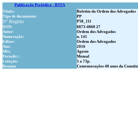
Publicação Periódica - BSTA
Titulo:
Boletim da Ordem dos Advogados
Tipo de documento:
PP
Nº Registo
P58_111
ISSN:
0873-4860 27
Autor:
Ordem dos Advogados
Numer
ação:
n. 141
Editor:
Ordem dos Advogados
Ano:
2016
Mês:
Agosto
Periodic/:
Mensal
Colação:
5 a 73p.
Resumo
Comemorações 40 anos da Constitu