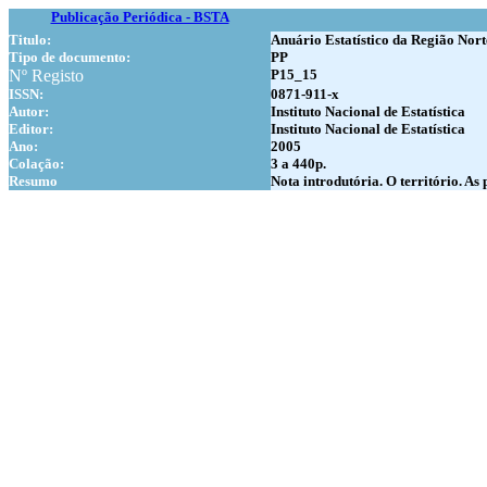
Publicação Periódica - BSTA
Titulo:
Anuário Estatístico da Região Nort
Tipo de documento:
PP
Nº Registo
P15_15
ISSN:
0871-911-x
Autor:
Instituto Nacional de Estatística
Editor:
Instituto Nacional de Estatística
Ano:
2005
Colação:
3 a 440p.
Resumo
Nota introdutória. O território. As