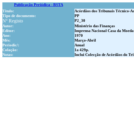
Publicação Periódica - BSTA
Titulo:
Acórdãos dos Tribunais Técnico-A
Tipo de documento:
PP
Nº Registo
P2_30
Autor:
Ministério das Finanças
Editor:
Imprensa Nacional Casa da Moeda
Ano:
1970
Mês:
Março-Abril
Periodic/:
Anual
Colação:
1a 429p.
Notas:
Inclui Colecção de Acórdãos do Tr