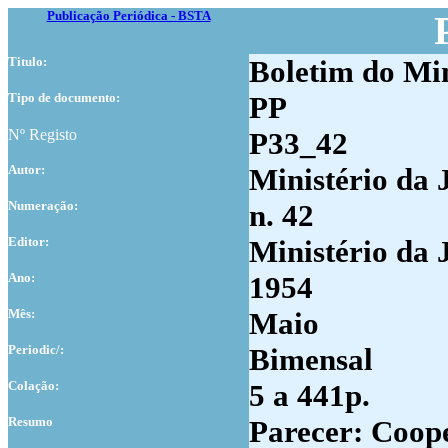
Publicação Periódica - BSTA
Titulo:
Boletim do Min
Tipo de documento:
PP
Nº Registo
P33_42
Autor:
Ministério da 
Numer
ação:
n. 42
Editor:
Ministério da 
Ano:
1954
Mês:
Maio
Periodic/:
Bimensal
Colação:
5 a 441p.
Resumo
Parecer: Coope