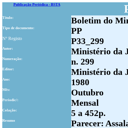
Publicação Periódica - BSTA
Titulo:
Boletim do Min
Tipo de documento:
PP
Nº Registo
P33_299
Autor:
Ministério da 
Numer
ação:
n. 299
Editor:
Ministério da 
Ano:
1980
Mês:
Outubro
Periodic/:
Mensal
Colação:
5 a 452p.
Resumo
Parecer: Assal