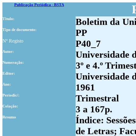
Publicação Periódica - BSTA
Titulo:
Boletim da Uni
Tipo de documento:
PP
Nº Registo
P40_7
Autor:
Universidade 
Numer
ação:
3º e 4.º Trimes
Editor:
Universidade 
Ano:
1961
Periodic/:
Trimestral
Colação:
3 a 167p.
Resumo
Índice: Sessõe
de Letras; Fac