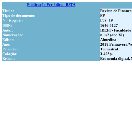
Publicação Periódica - BSTA
Titulo:
Revista de Finanças
Tipo de documento:
PP
Nº Registo
P59_19
ISSN:
1646-9127
Autor:
IDEFF- Faculdade d
Numer
ação:
n. 1/2 (ano XI)
Editor:
Almedina
Ano:
2018 Primavera/V
Periodic/:
Trimestral
Colação:
3-425p.
Resumo
Economia digital. 