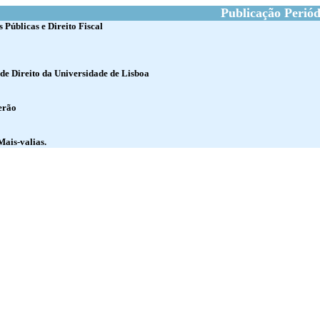
Publicação Periód
 Públicas e Direito Fiscal
e Direito da Universidade de Lisboa
erão
Mais-valias.