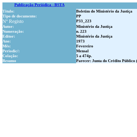
Publicação Periódica - BSTA
Titulo:
Boletim do Ministério da Justiça
Tipo de documento:
PP
Nº Registo
P33_223
Autor:
Ministério da Justiça
Numer
ação:
n. 223
Editor:
Ministério da Justiça
Ano:
1973
Mês:
Fevereiro
Periodic/:
Mensal
Colação:
5 a 474p.
Resumo
Parecer: Junta do Crédito Público (