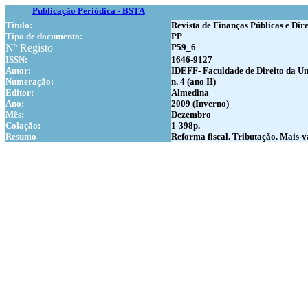
Publicação Periódica - BSTA
Titulo:
Revista de Finanças Públicas e Dire
Tipo de documento:
PP
Nº Registo
P59_6
ISSN:
1646-9127
Autor:
IDEFF- Faculdade de Direito da Un
Numer
ação:
n. 4 (ano II)
Editor:
Almedina
Ano:
2009 (Inverno)
Mês:
Dezembro
Colação:
1-398p.
Resumo
Reforma fiscal. Tributação. Mais-va