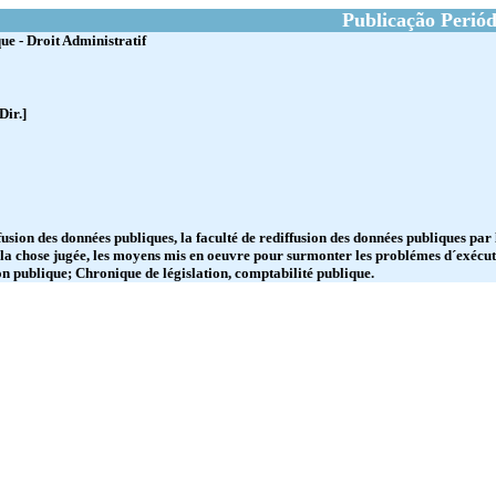
Publicação Periód
ue - Droit Administratif
ir.]
fusion des données publiques, la faculté de rediffusion des données publiques par 
de la chose jugée, les moyens mis en oeuvre pour surmonter les problémes d´exéc
on publique; Chronique de législation, comptabilité publique.