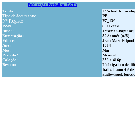
Publicação Periódica - BSTA
Titulo:
L'Actualité Juridiq
Tipo de documento:
PP
Nº Registo
P7_136
ISSN:
0001-7728
Autor:
Jerome Chapuisat[D
Numer
ação:
50.º année (n.º5)
Editor:
Jean-Marc Pilpoul
Ano:
1994
Mês:
Mai
Periodic/:
Mensuel
Colação:
353 a 416p.
Resumo
L´obligation de dif
Italie, l´autorité 
audiovisuel, foncti