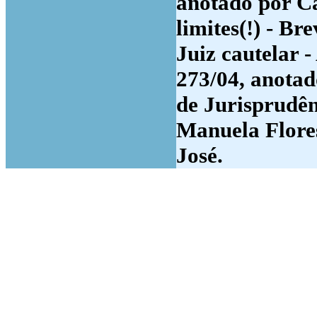
anotado por C
limites(!) - B
Juiz cautelar -
273/04, anota
de Jurisprudên
Manuela Flore
José.