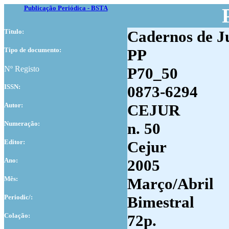
Publicação Periódica - BSTA
Titulo:
Cadernos de Ju
Tipo de documento:
PP
Nº Registo
P70_50
ISSN:
0873-6294
Autor:
CEJUR
Numer
ação:
n. 50
Editor:
Cejur
Ano:
2005
Mês:
Março/Abril
Periodic/:
Bimestral
Colação:
72p.