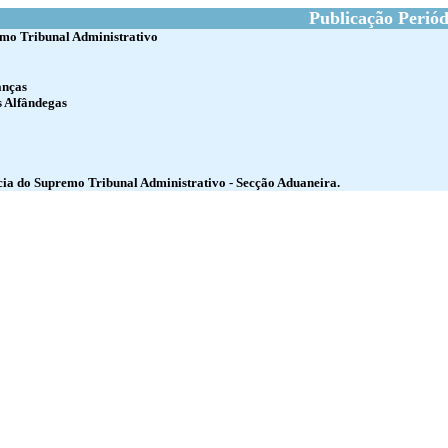
Publicação Periód
mo Tribunal Administrativo
anças
s Alfândegas
cia do Supremo Tribunal Administrativo - Secção Aduaneira.