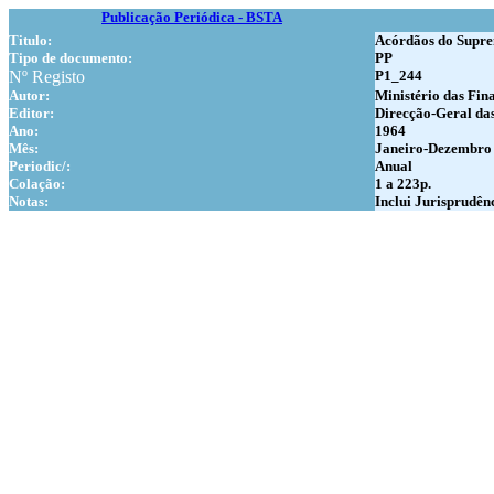
Publicação Periódica - BSTA
Titulo:
Acórdãos do Supre
Tipo de documento:
PP
Nº Registo
P1_244
Autor:
Ministério das Fin
Editor:
Direcção-Geral da
Ano:
1964
Mês:
Janeiro-Dezembro
Periodic/:
Anual
Colação:
1 a 223p.
Notas:
Inclui Jurisprudên