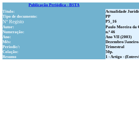
Publicação Periódica - BSTA
Titulo:
Actualidade Jurídi
Tipo de documento:
PP
Nº Registo
P5_16
Autor:
Paulo Moreira da 
Numer
ação:
n.º 46
Ano:
Ano VII (2003)
Mês:
Dezembro/Janeiro
Periodic/:
Trimestral
Colação:
50p.
Resumo
1 - Artigo - (Entr