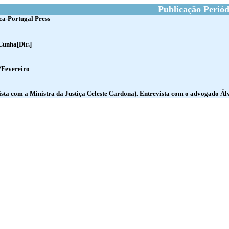
Publicação Periód
ca-Portugal Press
Cunha[Dir.]
/Fevereiro
evista com a Ministra da Justiça Celeste Cardona). Entrevista com o advogado Á