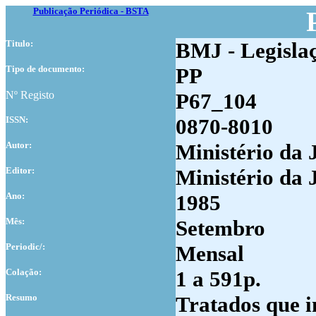
Publicação Periódica - BSTA
Titulo:
BMJ - Legisla
Tipo de documento:
PP
Nº Registo
P67_104
ISSN:
0870-8010
Autor:
Ministério da 
Editor:
Ministério da 
Ano:
1985
Mês:
Setembro
Periodic/:
Mensal
Colação:
1 a 591p.
Resumo
Tratados que 