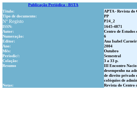
Publicação Periódica - BSTA
Titulo:
APTA - Revista do 
Tipo de documento:
PP
Nº Registo
P24_2
ISSN:
1645-4871
Autor:
Centro de Estudos 
Numer
ação:
6
Editor:
Ana Isabel Carnei
Ano:
2004
Mês:
Outubro
Periodic/:
Semestral
Colação:
3 a 33 p.
Resumo
III Encontro Nacio
desempenho na admi
de direito privado
colóquios de admin
Notas:
Revista do Centro 